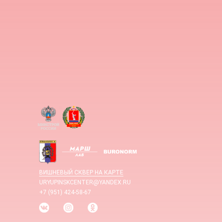
ВИШНЕВЫЙ СКВЕР НА КАРТЕ
URYUPINSKCENTER@YANDEX.RU
+7 (951) 424-58-67